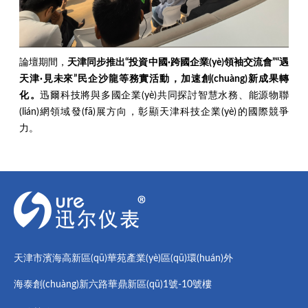
論壇期間，
天津同步推出“投資中國·跨國企業(yè)領袖交流會”“遇
天津·見未來”民企沙龍等務實活動，加速創(chuàng)新成果轉
化。
迅爾科技將與多國企業(yè)共同探討智慧水務、能源物聯
(lián)網領域發(fā)展方向，彰顯天津科技企業(yè)的國際競爭
力。
天津市濱海高新區(qū)華苑產業(yè)區(qū)環(huán)外
海泰創(chuàng)新六路華鼎新區(qū)1號-10號樓