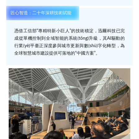
匠心智造：二十年深耕技術賦能
憑借工信部“專精特新小巨人”的技術積淀，迅爾科技已完
成從單機控制到全域智能的系統(tǒng)升級，其AI驅動的
行業(yè)平臺正深度參與城市更新與數(shù)字化轉型，為
全球智慧城市建設提供可落地的“中國方案”。