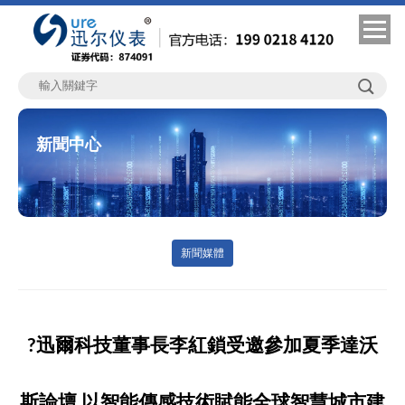
新聞中心
新聞媒體
?迅爾科技董事長李紅鎖受邀參加夏季達沃
斯論壇 以智能傳感技術賦能全球智慧城市建