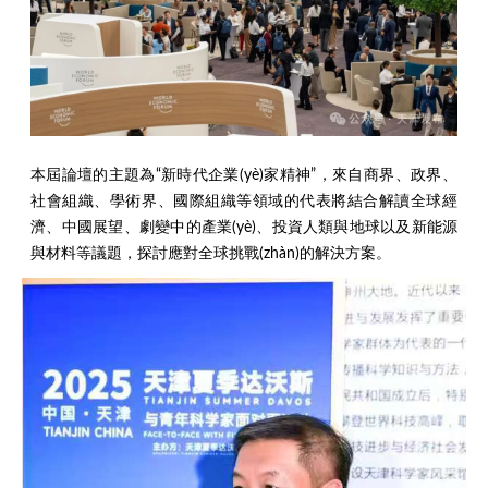
本屆論壇的主題為“新時代企業(yè)家精神”，來自商界、政界、
社會組織、學術界、國際組織等領域的代表將結合解讀全球經
濟、中國展望、劇變中的產業(yè)、投資人類與地球以及新能
源
與材料等議題，探討應對全球挑戰(zhàn)的解決方案。