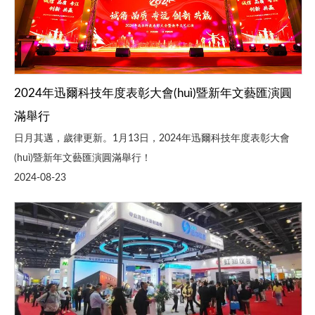
2024年迅爾科技年度表彰大會(huì)暨新年文藝匯演圓
滿舉行
日月其邁，歲律更新。1月13日，2024年迅爾科技年度表彰大會
(huì)暨新年文藝匯演圓滿舉行！
2024-08-23