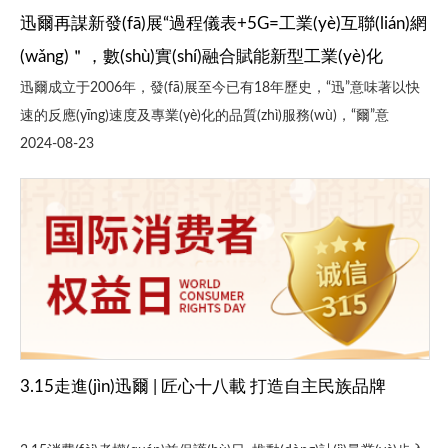
迅爾再謀新發(fā)展“過程儀表+5G=工業(yè)互聯(lián)網
(wǎng)＂，數(shù)實(shí)融合賦能新型工業(yè)化
迅爾成立于2006年，發(fā)展至今已有18年歷史，“迅”意味著以快
速的反應(yīng)速度及專業(yè)化的品質(zhì)服務(wù)，“爾”意
為“您”，指服務(wù)的客戶，這是迅爾品牌的由來，這也體現(xiàn)
2024-08-23
了迅爾立志成為客戶最忠誠的
3.15走進(jìn)迅爾 | 匠心十八載 打造自主民族品牌