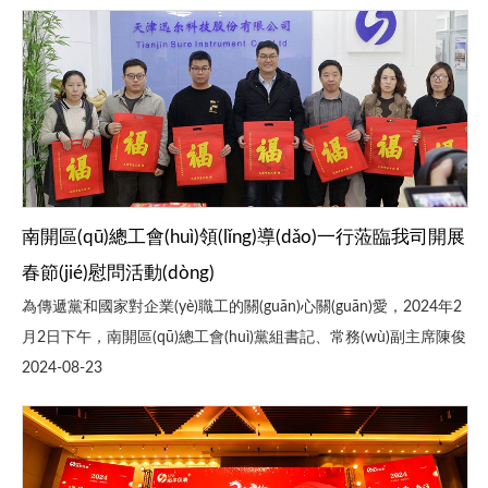
花藝系列主題活動(dòng)，向身邊的每一個(gè)“她”致以深深敬意。
南開區(qū)總工會(huì)領(lǐng)導(dǎo)一行蒞臨我司開展
春節(jié)慰問活動(dòng)
為傳遞黨和國家對企業(yè)職工的關(guān)心關(guān)愛，2024年2
月2日下午，南開區(qū)總工會(huì)黨組書記、常務(wù)副主席陳俊
偉一行，來我司慰問。天津
2024-08-23