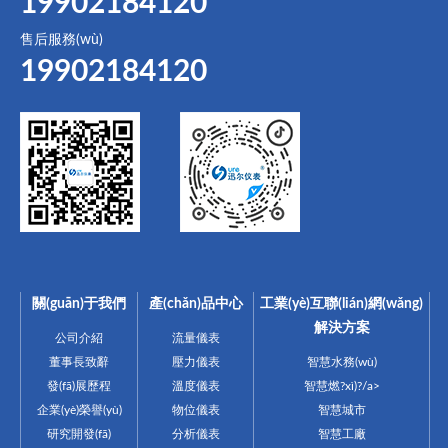
19902184120
售后服務(wù)
19902184120
關(guān)于我們
產(chǎn)品中心
工業(yè)互聯(lián)網(wǎng)
解決方案
公司介紹
流量儀表
董事長致辭
壓力儀表
智慧水務(wù)
發(fā)展歷程
溫度儀表
智慧燃?xì)?/a>
企業(yè)榮譽(yù)
物位儀表
智慧城市
研究開發(fā)
分析儀表
智慧工廠