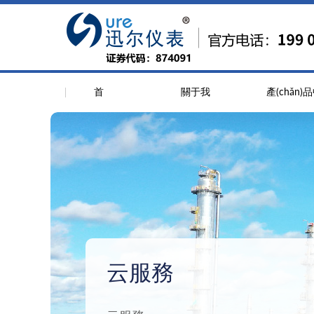
首
關于我
產(chǎn)
頁
們
心
云服務