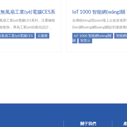
無風扇工業(yè)電腦CES系
IoT 1000 智能網(wǎng)關
扇工業(yè)電腦CES系列，注重極致
在傳統(tǒng)現(xiàn)場上云改造場景中
散熱，專為工業(yè)自動化設計，
(lián)網(wǎng)網(wǎng)關起到連
備與系統(tǒng)，優(yōu)化工作效
平臺的橋梁作用
風扇工業(yè)電腦CES
云服務
IoT 1000 智能網(wǎng)關
智能網(w
關
智慧云
ěn)定性
關于我們
產