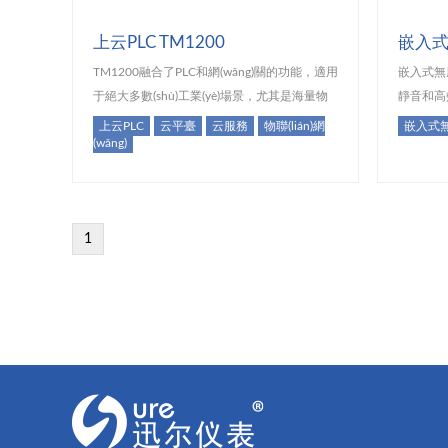
上云PLC TM1200
嵌入式
TM1200融合了PLC和網(wǎng)關的功能，適用
嵌入式無風
列
于絕大多數(shù)工業(yè)場景，尤其是海量物
靜音和高效
聯(lián)和離散控制的應用場景
助力智能設
上云PLC
云平臺
云服務
物聯(lián)網
嵌入式無
(wǎng)
率與穩(w
1