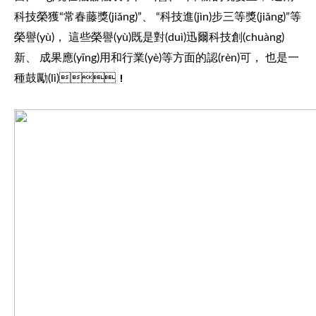
科技榮獲“常春藤獎(jiǎng)”、 “科技進(jìn)步三等獎(jiǎng)”等
榮譽(yù)， 這些榮譽(yù)既是對(duì)迅爾科技創(chuàng)
新、 成果應(yīng)用和行業(yè)等方面的認(rèn)可， 也是一
種鼓勵(lì)！