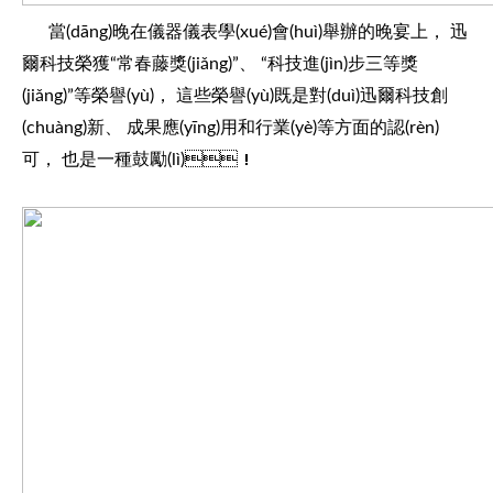
當(dāng)晚在儀器儀表學(xué)會(huì)舉辦的晚宴上， 迅
爾科技榮獲“常春藤獎(jiǎng)”、 “科技進(jìn)步三等獎
(jiǎng)”等榮譽(yù)， 這些榮譽(yù)既是對(duì)迅爾科技創
(chuàng)新、 成果應(yīng)用和行業(yè)等方面的認(rèn)
可， 也是一種鼓勵(lì)！