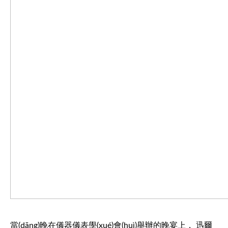
當(dāng)晚在儀器儀表學(xué)會(huì)舉辦的晚宴上， 迅爾