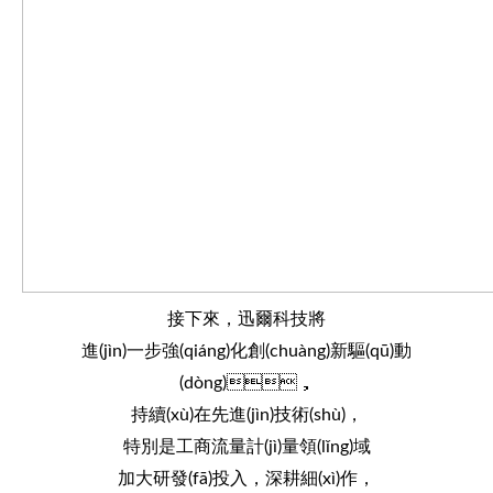
接下來，迅爾科技將
進(jìn)一步強(qiáng)化創(chuàng)新驅(qū)動
(dòng)，
持續(xù)在先進(jìn)技術(shù)，
特別是工商流量計(jì)量領(lǐng)域
加大研發(fā)投入，深耕細(xì)作，